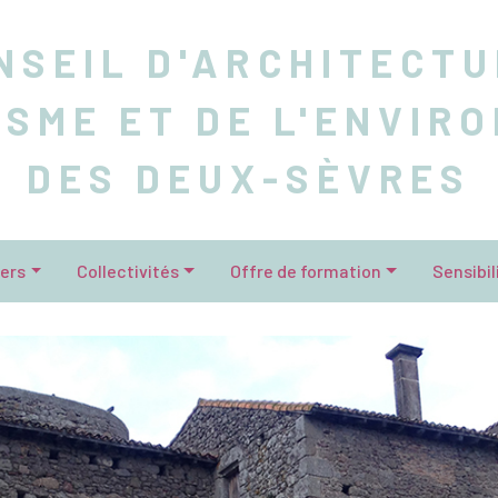
NSEIL D'ARCHITECTU
ISME ET DE L'ENVIR
DES DEUX-SÈVRES
iers
Collectivités
Offre de formation
Sensibil