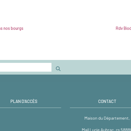
ns nos bourgs
Rdv Biod
PLAN D’ACCÈS
CONTACT
Maison du Département,
Mail Lucie Aubrac, cs 5888