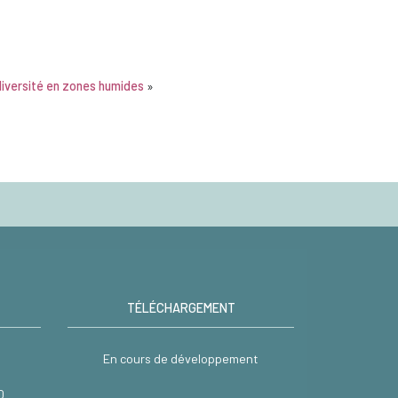
iversité en zones humides
»
TÉLÉCHARGEMENT
En cours de développement
0