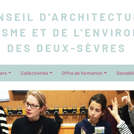
NSEIL D'ARCHITECTU
ISME ET DE L'ENVIR
DES DEUX-SÈVRES
iers
Collectivités
Offre de formation
Sensibil