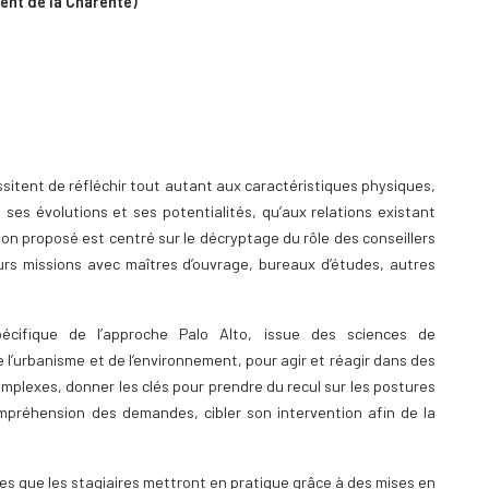
ent de la Charente)
itent de réfléchir tout autant aux caractéristiques physiques,
à ses évolutions et ses potentialités, qu’aux relations existant
tion proposé est centré sur le décryptage du rôle des conseillers
eurs missions avec maîtres d’ouvrage, bureaux d’études, autres
pécifique de l’approche Palo Alto, issue des sciences de
e l’urbanisme et de l’environnement, pour agir et réagir dans des
omplexes, donner les clés pour prendre du recul sur les postures
ompréhension des demandes, cibler son intervention afin de la
ues que les stagiaires mettront en pratique grâce à des mises en