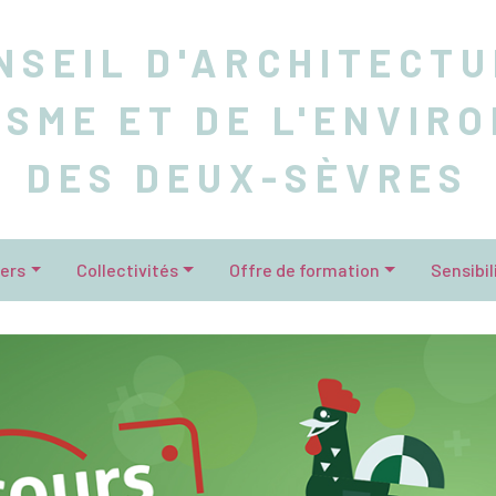
NSEIL D'ARCHITECTU
ISME ET DE L'ENVIR
DES DEUX-SÈVRES
iers
Collectivités
Offre de formation
Sensibil