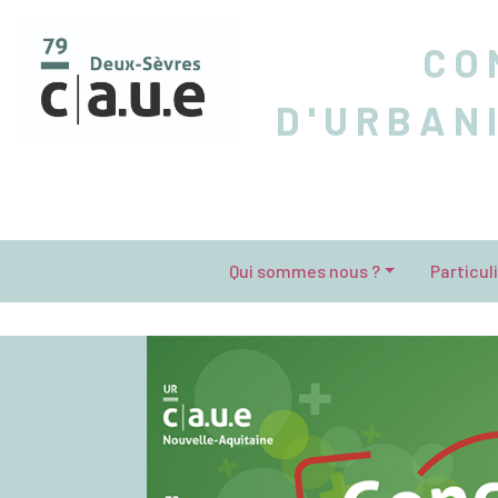
CO
D'URBAN
Qui sommes nous ?
Particul