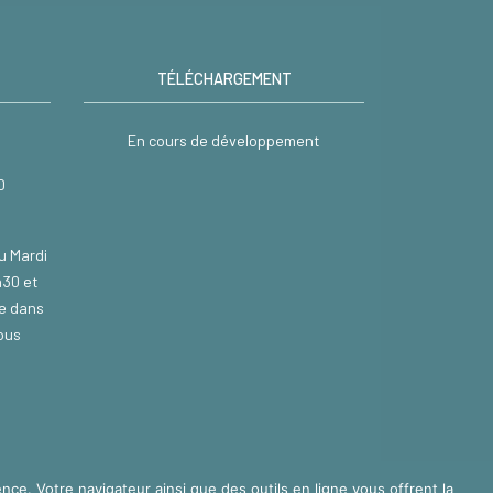
TÉLÉCHARGEMENT
En cours de développement
0
u Mardi
h30 et
re dans
nous
nce. Votre navigateur ainsi que des outils en ligne vous offrent la