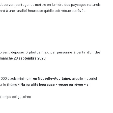
 observer, partager et mettre en lumière des paysages naturels
pant à une ruralité heureuse qu’elle soit vécue ou rêvée.
 doivent déposer 3 photos max. par personne à partir d’un des
 dimanche 20 septembre 2020.
4 000 pixels minimum)
en Nouvelle-Aquitaine,
avec le matériel
ur le thème
« Ma ruralité heureuse – vécue ou rêvée – en
hamps obligatoires ;