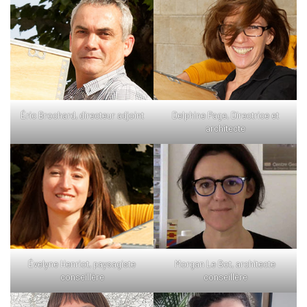
Éric Brochard, directeur adjoint
Delphine Page, Directrice et
architecte
Évelyne Henriot, paysagiste
Morgan Le Bot, architecte
conseillère
conseillère