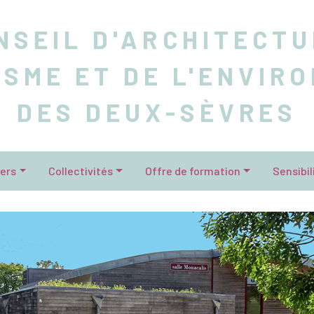
NSEIL D'ARCHITECTU
ISME ET DE L'ENVIR
DES DEUX-SÈVRES
iers
Collectivités
Offre de formation
Sensibil