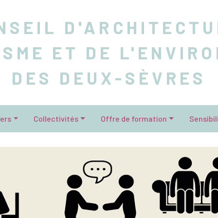
NSEIL D'ARCHITECTU
ISME ET DE L'ENVIR
DES DEUX-SÈVRES
iers
Collectivités
Offre de formation
Sensibil