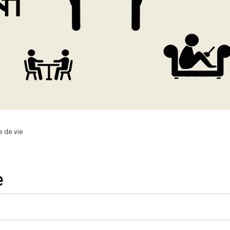
 de vie
e