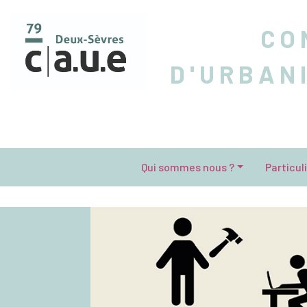
CO
D'URBAN
Qui sommes nous ?
Particul