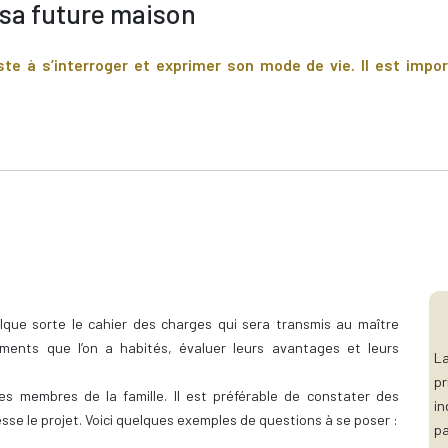
 sa future maison
te à s’interroger et exprimer son mode de vie. Il est imp
lque sorte le cahier des charges qui sera transmis au maître
ements que l’on a habités, évaluer leurs avantages et leurs
La
p
les membres de la famille. Il est préférable de constater des
in
sse le projet. Voici quelques exemples de questions à se poser :
pa