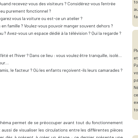
to
Quand recevez-vous des visiteurs ? Considérez-vous l’entrée
au
lieu purement fonctionnel ?
fa
 garez vous la voiture ou est-ce un atelier ?
en famille ? Voulez-vous pouvoir manger souvent dehors ?
 Avez-vous un espace dédié à la télévision ? Qui la regarde ?
Pl
été et l’hiver ? Dans ce lieu : vous voulez être tranquille, isolé…
et
tour…
Pa
 amis, le facteur ? Où les enfants reçoivent-ils leurs camarades ?
vo
pa
Né
ce
ex
to
 schéma permet de se préoccuper avant tout du fonctionnement
aussi de visualiser les circulations entre les différentes pièces
nser dès à présent à créer un étage : ce dernier présente une