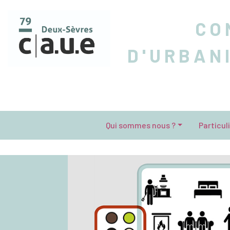
CO
D'URBAN
Qui sommes nous ?
Particul