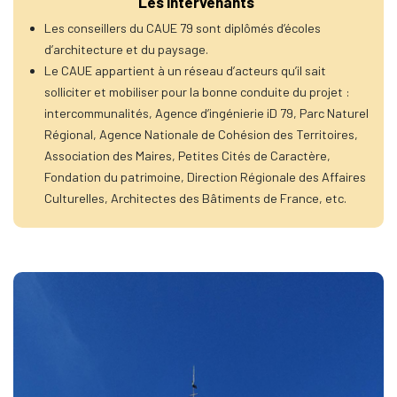
Les intervenants
Les conseillers du CAUE 79 sont diplômés d’écoles
d’architecture et du paysage.
Le CAUE appartient à un réseau d’acteurs qu’il sait
solliciter et mobiliser pour la bonne conduite du projet :
intercommunalités, Agence d’ingénierie iD 79, Parc Naturel
Régional, Agence Nationale de Cohésion des Territoires,
Association des Maires, Petites Cités de Caractère,
Fondation du patrimoine, Direction Régionale des Affaires
Culturelles, Architectes des Bâtiments de France, etc.