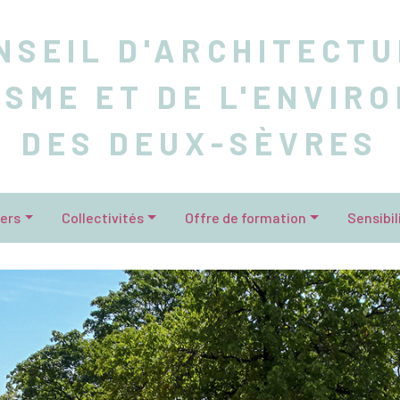
NSEIL D'ARCHITECTU
ISME ET DE L'ENVIR
DES DEUX-SÈVRES
iers
Collectivités
Offre de formation
Sensibil